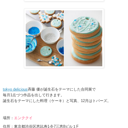
tokyo delicious
斉藤 優が誕生石をテーマにした合同展で
毎月1点づつ作品を出して行きます。
誕生石をテーマにした料理（ケーキ）と写真、12月は
トパーズ
。
場所：
エンククイ
住所：東京都渋谷区恵比寿1-8-7三恵8ビル１F