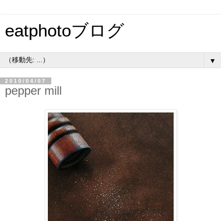
eatphotoブログ
▼
2010/04/07
pepper mill